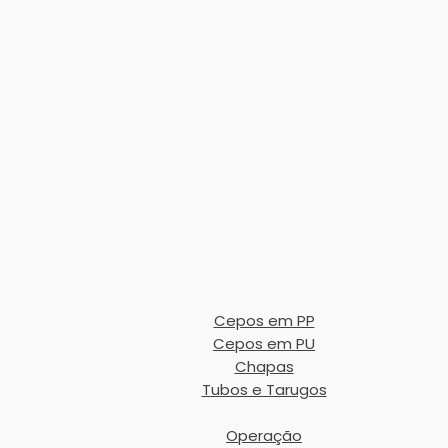
Cepos em PP
Cepos em PU
Chapas
Tubos e Tarugos
Operação